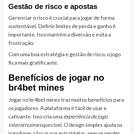
Gestão de risco e apostas
Gerenciar o risco é crucial para jogar de forma
sustentável. Definir limites de perda e ganho é
importante. Isso mantém a diversão e evita a
frustração.
Com uma boa estratégia e gestão de risco, o jogo
fica mais gratificante.
Benefícios de jogar no
br4bet mines
Jogar no br4bet mines traz muitos benefícios para
os jogadores. A plataforma é fácil de usar e
cativante. Isso cria uma
experiência de jogo
interativa
inesquecível. O design simples ajuda os
jogadores a focar nas estratégias, sem se perder