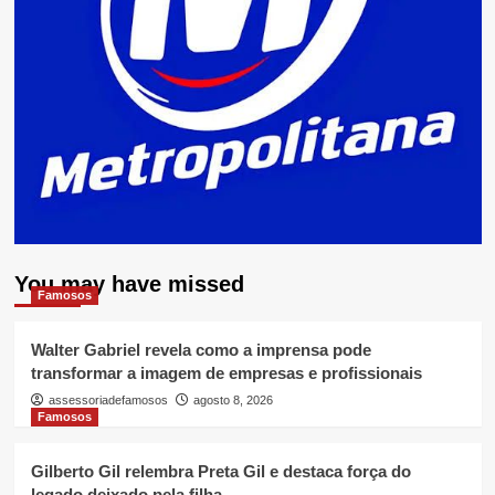
You may have missed
Famosos
Walter Gabriel revela como a imprensa pode
transformar a imagem de empresas e profissionais
assessoriadefamosos
agosto 8, 2026
Famosos
Gilberto Gil relembra Preta Gil e destaca força do
legado deixado pela filha