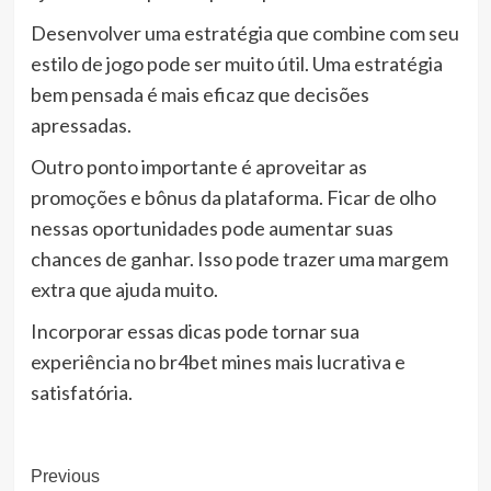
Desenvolver uma estratégia que combine com seu
estilo de jogo pode ser muito útil. Uma estratégia
bem pensada é mais eficaz que decisões
apressadas.
Outro ponto importante é aproveitar as
promoções e bônus da plataforma. Ficar de olho
nessas oportunidades pode aumentar suas
chances de ganhar. Isso pode trazer uma margem
extra que ajuda muito.
Incorporar essas dicas pode tornar sua
experiência no br4bet mines mais lucrativa e
satisfatória.
Post
Previous