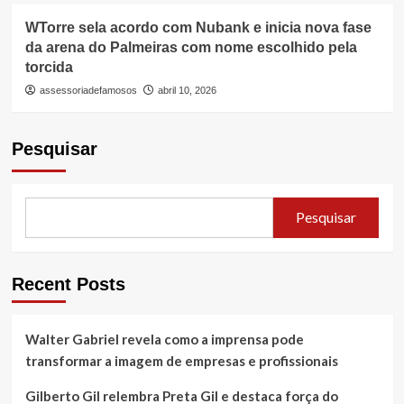
WTorre sela acordo com Nubank e inicia nova fase
da arena do Palmeiras com nome escolhido pela
torcida
assessoriadefamosos
abril 10, 2026
Pesquisar
Pesquisar
Recent Posts
Walter Gabriel revela como a imprensa pode
transformar a imagem de empresas e profissionais
Gilberto Gil relembra Preta Gil e destaca força do