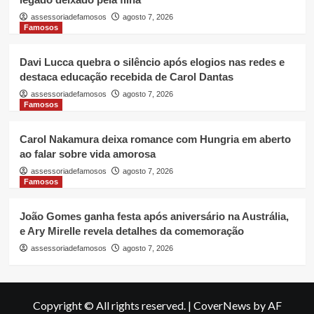
assessoriadefamosos
agosto 7, 2026
Famosos
Davi Lucca quebra o silêncio após elogios nas redes e
destaca educação recebida de Carol Dantas
assessoriadefamosos
agosto 7, 2026
Famosos
Carol Nakamura deixa romance com Hungria em aberto
ao falar sobre vida amorosa
assessoriadefamosos
agosto 7, 2026
Famosos
João Gomes ganha festa após aniversário na Austrália,
e Ary Mirelle revela detalhes da comemoração
assessoriadefamosos
agosto 7, 2026
Copyright © All rights reserved.
|
CoverNews
by AF