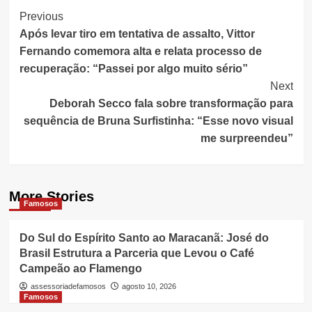
Post
Previous
Após levar tiro em tentativa de assalto, Vittor
Navigation
Fernando comemora alta e relata processo de
recuperação: “Passei por algo muito sério”
Next
Deborah Secco fala sobre transformação para
sequência de Bruna Surfistinha: “Esse novo visual
me surpreendeu”
More Stories
Famosos
Do Sul do Espírito Santo ao Maracanã: José do
Brasil Estrutura a Parceria que Levou o Café
Campeão ao Flamengo
assessoriadefamosos
agosto 10, 2026
Famosos