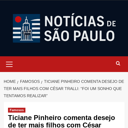
Skip
to
content
Primary
Menu
HOME
FAMOSOS
TICIANE PINHEIRO COMENTA DESEJO DE
TER MAIS FILHOS COM CÉSAR TRALLI: “FOI UM SONHO QUE
TENTAMOS REALIZAR”
Famosos
Ticiane Pinheiro comenta desejo
de ter mais filhos com César