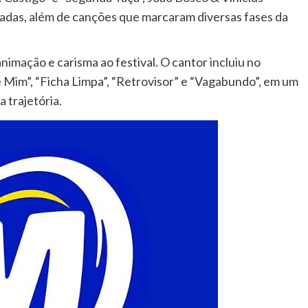
madas, além de canções que marcaram diversas fases da
imação e carisma ao festival. O cantor incluiu no
e Mim”, “Ficha Limpa”, “Retrovisor” e “Vagabundo”, em um
 trajetória.