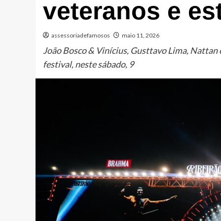
veteranos e es
assessoriadefamosos
maio 11, 2026
João Bosco & Vinícius, Gusttavo Lima, Nattan 
festival, neste sábado, 9