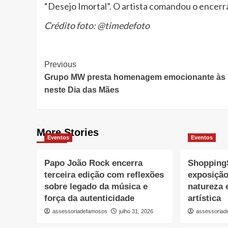
“Desejo Imortal”. O artista comandou o encer
Crédito foto: @timedefoto
Post
Previous
Grupo MW presta homenagem emocionante às
Navigation
neste Dia das Mães
More Stories
Eventos
Eventos
Papo João Rock encerra
Shopping
terceira edição com reflexões
exposição
sobre legado da música e
natureza
força da autenticidade
artística
assessoriadefamosos
julho 31, 2026
assessoria