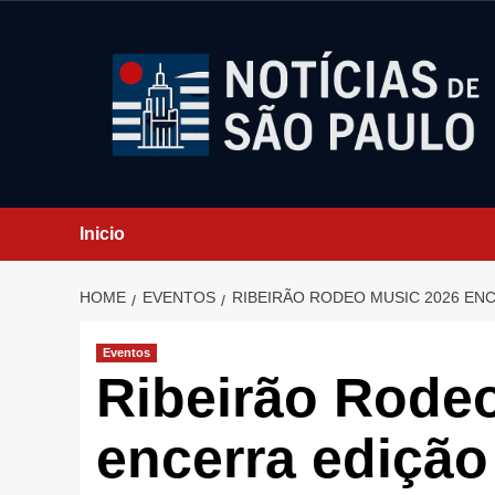
Skip
to
content
Inicio
HOME
EVENTOS
RIBEIRÃO RODEO MUSIC 2026 EN
Eventos
Ribeirão Rode
encerra edição