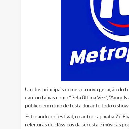
Um dos principais nomes da nova geração do fo
cantou faixas como “Pela Última Vez”, “Amor Na
público em ritmo de festa durante todo o show
Estreando no festival, o cantor capixaba Zé El
releituras de clássicos da seresta e músicas p