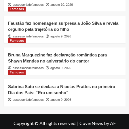
assessoriadefamosos
agosto 10, 2026
Famosos
Faustão faz homenagem surpresa a João Silva e revela
orgulho pela trajetória do filho
assessoriadefamosos
agosto 9, 2026
Famosos
Bruna Marquezine faz declaração romântica para
Shawn Mendes no aniversário do cantor
assessoriadefamosos
agosto 9, 2026
Famosos
Sabrina Sato se declara a Nicolas Prattes no primeiro
Dia dos Pais: “Era um sonho”
assessoriadefamosos
agosto 9, 2026
Copyright © All rights reserved.
|
CoverNews
by AF