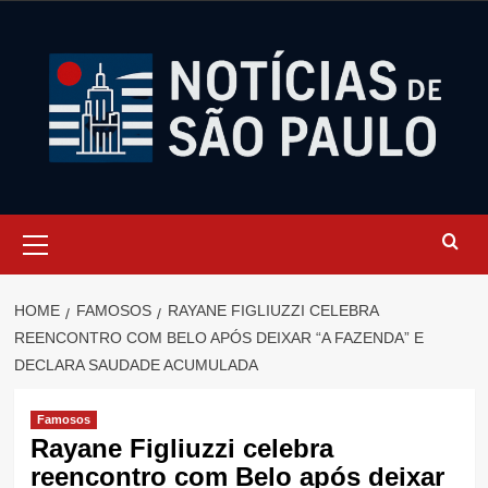
Skip
to
content
Primary
Menu
HOME
FAMOSOS
RAYANE FIGLIUZZI CELEBRA
REENCONTRO COM BELO APÓS DEIXAR “A FAZENDA” E
DECLARA SAUDADE ACUMULADA
Famosos
Rayane Figliuzzi celebra
reencontro com Belo após deixar