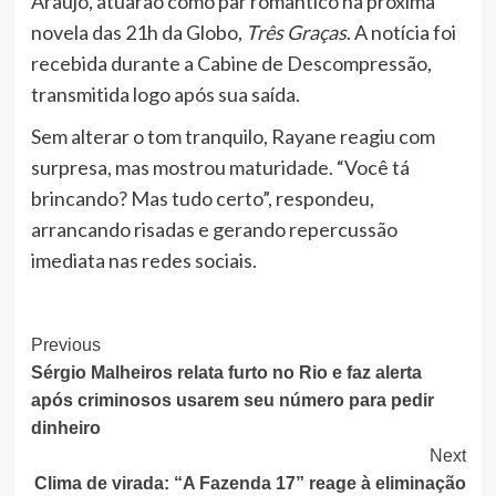
Araújo, atuarão como par romântico na próxima
novela das 21h da Globo,
Três Graças
. A notícia foi
recebida durante a Cabine de Descompressão,
transmitida logo após sua saída.
Sem alterar o tom tranquilo, Rayane reagiu com
surpresa, mas mostrou maturidade. “Você tá
brincando? Mas tudo certo”, respondeu,
arrancando risadas e gerando repercussão
imediata nas redes sociais.
Post
Previous
Sérgio Malheiros relata furto no Rio e faz alerta
Navigation
após criminosos usarem seu número para pedir
dinheiro
Next
Clima de virada: “A Fazenda 17” reage à eliminação