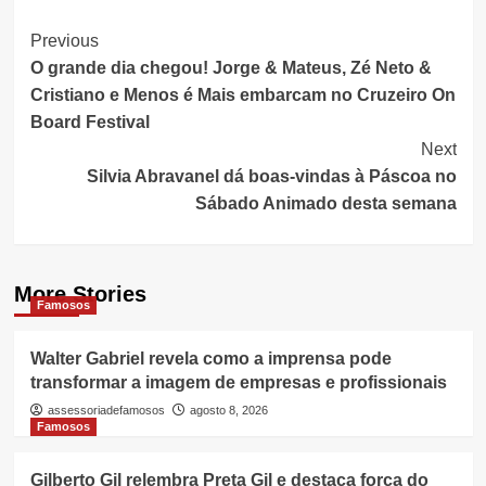
Post
Previous
O grande dia chegou! Jorge & Mateus, Zé Neto &
Navigation
Cristiano e Menos é Mais embarcam no Cruzeiro On
Board Festival
Next
Silvia Abravanel dá boas-vindas à Páscoa no
Sábado Animado desta semana
More Stories
Famosos
Walter Gabriel revela como a imprensa pode
transformar a imagem de empresas e profissionais
assessoriadefamosos
agosto 8, 2026
Famosos
Gilberto Gil relembra Preta Gil e destaca força do