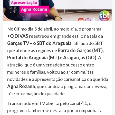
No último dia 5 de abril, ao meio-dia, o programa
+Q DIVAS
reestreou em grande estilo na tela da
Garças TV – o SBT do Araguaia
, afiliada do SBT
que atende as regiões de
Barra do Garças (MT),
Pontal do Araguaia (MT)
e
Aragarças (GO)
. A
atração, que é um verdadeiro sucesso entre
mulheres e famílias, voltou ao ar com muitas
novidades e a apresentação carismática da querida
Agna Rozana
, que conduz o programa com leveza,
fé e informação de qualidade.
Transmitido em TV aberta pelo canal
4.1
, o
programa também se destaca por acompanhar as