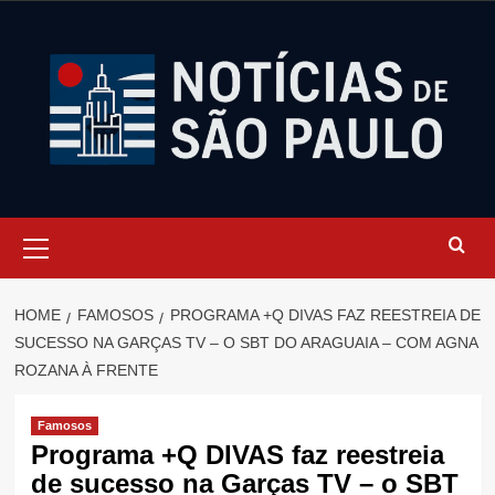
Skip
to
content
Primary
Menu
HOME
FAMOSOS
PROGRAMA +Q DIVAS FAZ REESTREIA DE
SUCESSO NA GARÇAS TV – O SBT DO ARAGUAIA – COM AGNA
ROZANA À FRENTE
Famosos
Programa +Q DIVAS faz reestreia
de sucesso na Garças TV – o SBT