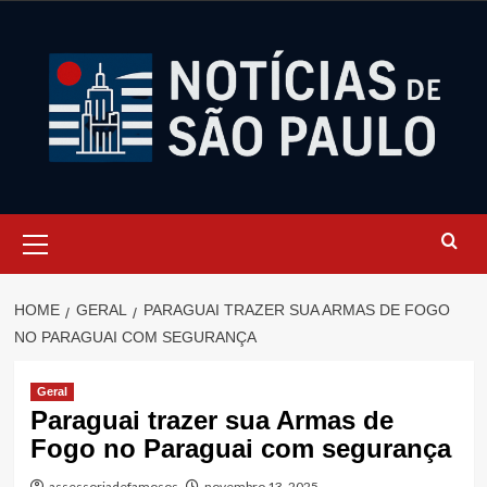
Skip
to
content
Primary
Menu
HOME
GERAL
PARAGUAI TRAZER SUA ARMAS DE FOGO
NO PARAGUAI COM SEGURANÇA
Geral
Paraguai trazer sua Armas de
Fogo no Paraguai com segurança
assessoriadefamosos
novembro 13, 2025