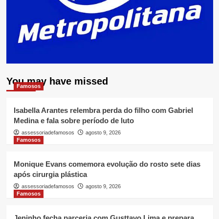
You may have missed
Famosos
Isabella Arantes relembra perda do filho com Gabriel
Medina e fala sobre período de luto
assessoriadefamosos
agosto 9, 2026
Famosos
Monique Evans comemora evolução do rosto sete dias
após cirurgia plástica
assessoriadefamosos
agosto 9, 2026
Famosos
Jeninho fecha parceria com Gusttavo Lima e prepara