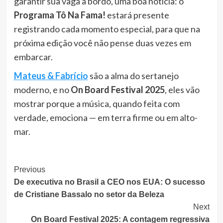
garantir sua vaga a bordo, uma boa notícia: o
Programa Tô Na Fama!
estará presente
registrando cada momento especial, para que na
próxima edição você não pense duas vezes em
embarcar.
Mateus & Fabrício
são a alma do sertanejo
moderno, e no
On Board Festival 2025
, eles vão
mostrar porque a música, quando feita com
verdade, emociona — em terra firme ou em alto-
mar.
Post
Previous
De executiva no Brasil a CEO nos EUA: O sucesso
Navigation
de Cristiane Bassalo no setor da Beleza
Next
On Board Festival 2025: A contagem regressiva