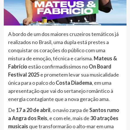
A bordo de um dos maiores cruzeiros temáticos já
realizados no Brasil, uma dupla está prestes a
conquistar os corações do público com uma
mistura de emoção, técnica e carisma.
Mateus &
Fabrício
estão confirmadíssimos no
On Board
Festival 2025
e prometem levar sua musicalidade
única para o palco do
Costa Diadema
, em uma
apresentação que vai do sertanejo romântico à
energia contagiante que a nova geração ama.
De
17 a 20 de abril
, o navio zarpa de
Santos rumo
a Angra dos Reis
, e com ele, mais de
30 atrações
musicais
que transformarão o alto-mar em uma