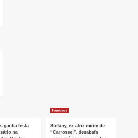
Famosos
 ganha festa
Stefany, ex-atriz mirim de
sário na
“Carrossel”, desabafa