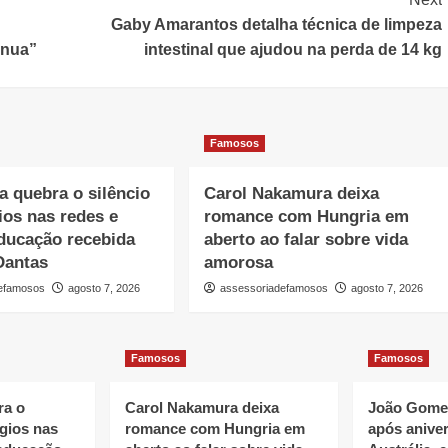
Gaby Amarantos detalha técnica de limpeza
ênua”
intestinal que ajudou na perda de 14 kg
Famosos
a quebra o silêncio
Carol Nakamura deixa
ios nas redes e
romance com Hungria em
ducação recebida
aberto ao falar sobre vida
Dantas
amorosa
defamosos
agosto 7, 2026
assessoriadefamosos
agosto 7, 2026
Famosos
Famosos
ra o
Carol Nakamura deixa
João Gomes
ogios nas
romance com Hungria em
após aniver