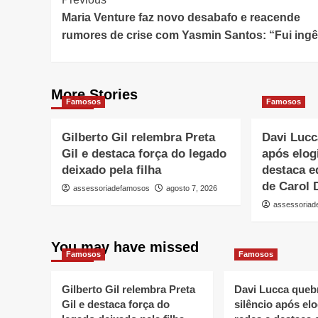
Post
Maria Venture faz novo desabafo e reacende
Navigation
rumores de crise com Yasmin Santos: “Fui ing
More Stories
Famosos
Famosos
Gilberto Gil relembra Preta
Davi Lucc
Gil e destaca força do legado
após elog
deixado pela filha
destaca e
de Carol 
assessoriadefamosos
agosto 7, 2026
assessoria
You may have missed
Famosos
Famosos
Gilberto Gil relembra Preta
Davi Lucca queb
Gil e destaca força do
silêncio após el