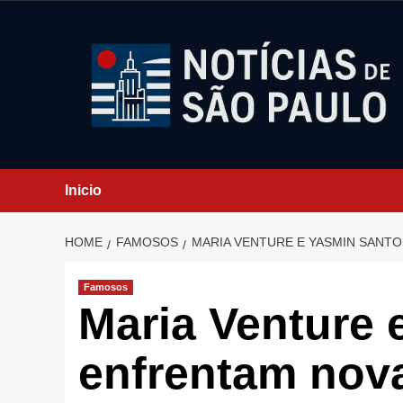
Skip
to
content
Inicio
HOME
FAMOSOS
MARIA VENTURE E YASMIN SANTO
Famosos
Maria Venture 
enfrentam nova