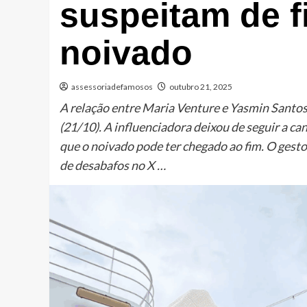
suspeitam de f
noivado
assessoriadefamosos
outubro 21, 2025
A relação entre Maria Venture e Yasmin Santos 
(21/10). A influenciadora deixou de seguir a c
que o noivado pode ter chegado ao fim. O gesto
de desabafos no X …