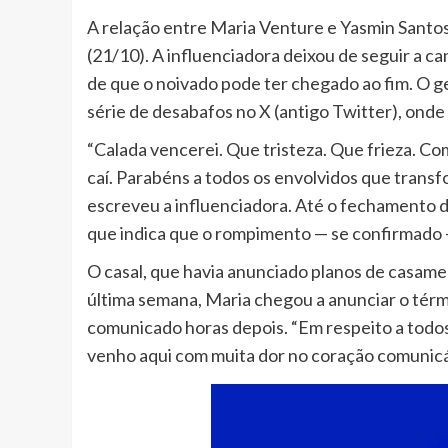
A relação entre Maria Venture e Yasmin Santos 
(21/10). A influenciadora deixou de seguir a c
de que o noivado pode ter chegado ao fim. O ge
série de desabafos no X (antigo Twitter), onde
“Calada vencerei. Que tristeza. Que frieza. Co
caí. Parabéns a todos os envolvidos que trans
escreveu a influenciadora. Até o fechamento d
que indica que o rompimento — se confirmado —
O casal, que havia anunciado planos de casame
última semana, Maria chegou a anunciar o térm
comunicado horas depois. “Em respeito a tod
venho aqui com muita dor no coração comunicá-