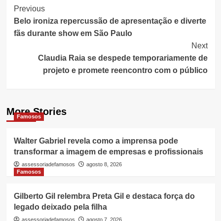
Post
Previous
Belo ironiza repercussão de apresentação e diverte
Navigation
fãs durante show em São Paulo
Next
Claudia Raia se despede temporariamente de
projeto e promete reencontro com o público
More Stories
Famosos
Walter Gabriel revela como a imprensa pode
transformar a imagem de empresas e profissionais
assessoriadefamosos
agosto 8, 2026
Famosos
Gilberto Gil relembra Preta Gil e destaca força do
legado deixado pela filha
assessoriadefamosos
agosto 7, 2026