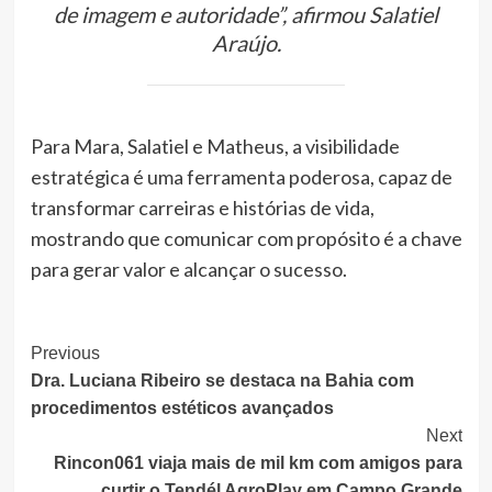
de imagem e autoridade”, afirmou Salatiel
Araújo.
Para Mara, Salatiel e Matheus, a visibilidade
estratégica é uma ferramenta poderosa, capaz de
transformar carreiras e histórias de vida,
mostrando que comunicar com propósito é a chave
para gerar valor e alcançar o sucesso.
Post
Previous
Dra. Luciana Ribeiro se destaca na Bahia com
Navigation
procedimentos estéticos avançados
Next
Rincon061 viaja mais de mil km com amigos para
curtir o Tendél AgroPlay em Campo Grande