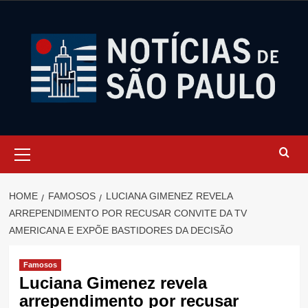
Skip
to
content
Primary
Menu
HOME
FAMOSOS
LUCIANA GIMENEZ REVELA
ARREPENDIMENTO POR RECUSAR CONVITE DA TV
AMERICANA E EXPÕE BASTIDORES DA DECISÃO
Famosos
Luciana Gimenez revela
arrependimento por recusar