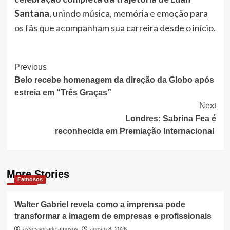
Santana
, unindo música, memória e emoção para
os fãs que acompanham sua carreira desde o início.
Post
Previous
Belo recebe homenagem da direção da Globo após
Navigation
estreia em “Três Graças”
Next
Londres: Sabrina Fea é
reconhecida em Premiação Internacional
More Stories
Famosos
Walter Gabriel revela como a imprensa pode
transformar a imagem de empresas e profissionais
assessoriadefamosos
agosto 8, 2026