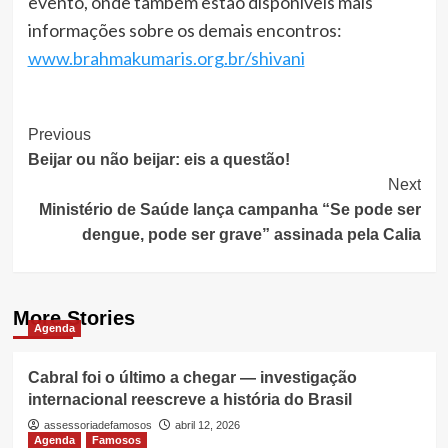
evento, onde também estão disponíveis mais
informações sobre os demais encontros:
www.brahmakumaris.org.br/shivani
Post
Previous
Beijar ou não beijar: eis a questão!
Navigation
Next
Ministério de Saúde lança campanha “Se pode ser
dengue, pode ser grave” assinada pela Calia
More Stories
Agenda
Cabral foi o último a chegar — investigação
internacional reescreve a história do Brasil
assessoriadefamosos
abril 12, 2026
Agenda
Famosos