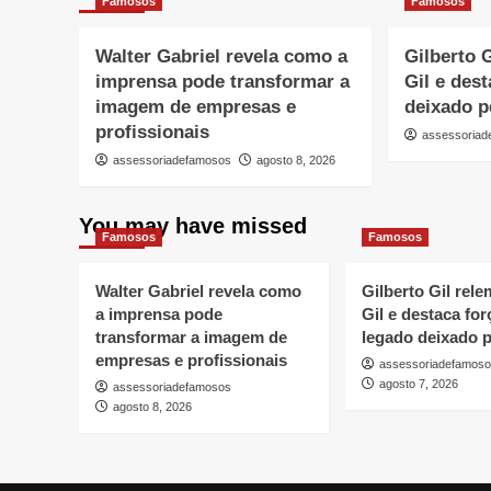
Famosos
Famosos
Walter Gabriel revela como a
Gilberto 
imprensa pode transformar a
Gil e des
imagem de empresas e
deixado pe
profissionais
assessoria
assessoriadefamosos
agosto 8, 2026
You may have missed
Famosos
Famosos
Walter Gabriel revela como
Gilberto Gil rel
a imprensa pode
Gil e destaca for
transformar a imagem de
legado deixado pe
empresas e profissionais
assessoriadefamos
agosto 7, 2026
assessoriadefamosos
agosto 8, 2026