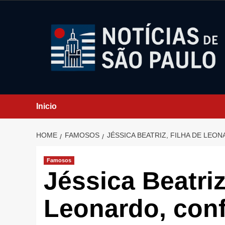
Skip
to
content
Inicio
HOME
FAMOSOS
JÉSSICA BEATRIZ, FILHA DE LE
Famosos
Jéssica Beatriz
Leonardo, conf