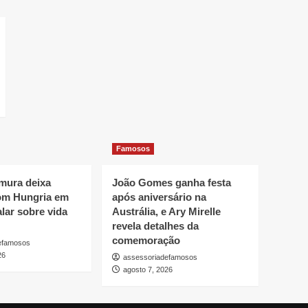
Famosos
mura deixa
João Gomes ganha festa
om Hungria em
após aniversário na
alar sobre vida
Austrália, e Ary Mirelle
revela detalhes da
comemoração
efamosos
26
assessoriadefamosos
agosto 7, 2026