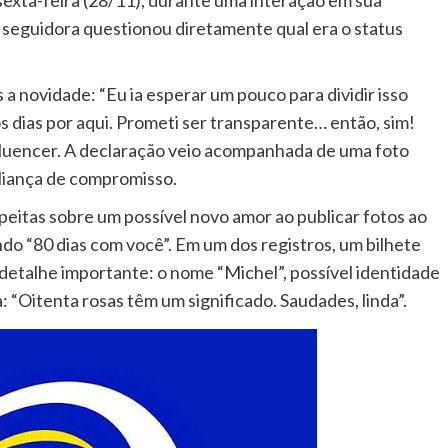
a sexta-feira (28/11), durante uma interação em sua
 seguidora questionou diretamente qual era o status
 a novidade: “Eu ia esperar um pouco para dividir isso
 dias por aqui. Prometi ser transparente… então, sim!
fluencer. A declaração veio acompanhada de uma foto
liança de compromisso.
speitas sobre um possível novo amor ao publicar fotos ao
do “80 dias com você”. Em um dos registros, um bilhete
detalhe importante: o nome “Michel”, possível identidade
“Oitenta rosas têm um significado. Saudades, linda”.