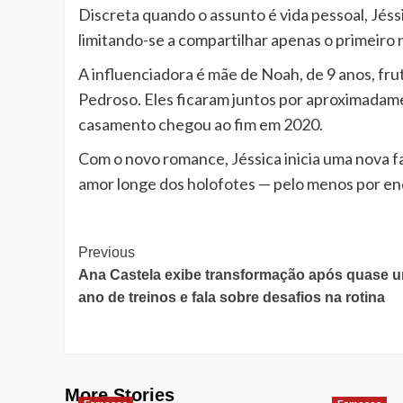
Discreta quando o assunto é vida pessoal, Jéss
limitando-se a compartilhar apenas o primeiro
A influenciadora é mãe de Noah, de 9 anos, fr
Pedroso. Eles ficaram juntos por aproximadame
casamento chegou ao fim em 2020.
Com o novo romance, Jéssica inicia uma nova fa
amor longe dos holofotes — pelo menos por e
Post
Previous
Ana Castela exibe transformação após quase 
Navigation
ano de treinos e fala sobre desafios na rotina
More Stories