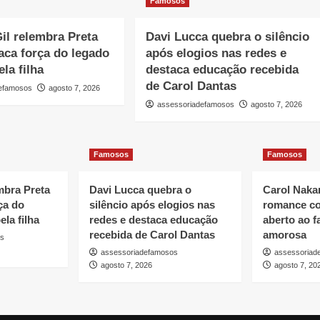
Famosos
Gil relembra Preta
Davi Lucca quebra o silêncio
taca força do legado
após elogios nas redes e
la filha
destaca educação recebida
de Carol Dantas
defamosos
agosto 7, 2026
assessoriadefamosos
agosto 7, 2026
Famosos
Famosos
embra Preta
Davi Lucca quebra o
Carol Naka
ça do
silêncio após elogios nas
romance c
la filha
redes e destaca educação
aberto ao f
recebida de Carol Dantas
amorosa
os
assessoriadefamosos
assessoriad
agosto 7, 2026
agosto 7, 20