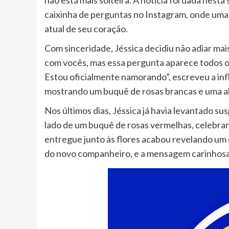
não está mais solteira. A notícia foi dada nest
caixinha de perguntas no Instagram, onde uma
atual de seu coração.
Com sinceridade, Jéssica decidiu não adiar mais
com vocês, mas essa pergunta aparece todos os
Estou oficialmente namorando”, escreveu a in
mostrando um buquê de rosas brancas e uma a
Nos últimos dias, Jéssica já havia levantado su
lado de um buquê de rosas vermelhas, celebran
entregue junto às flores acabou revelando um 
do novo companheiro, e a mensagem carinhosa: 