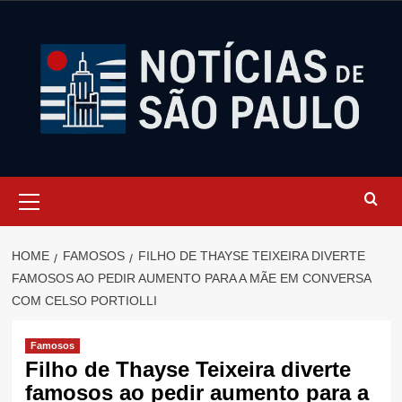
Skip
to
content
Primary
Menu
HOME
FAMOSOS
FILHO DE THAYSE TEIXEIRA DIVERTE
FAMOSOS AO PEDIR AUMENTO PARA A MÃE EM CONVERSA
COM CELSO PORTIOLLI
Famosos
Filho de Thayse Teixeira diverte
famosos ao pedir aumento para a