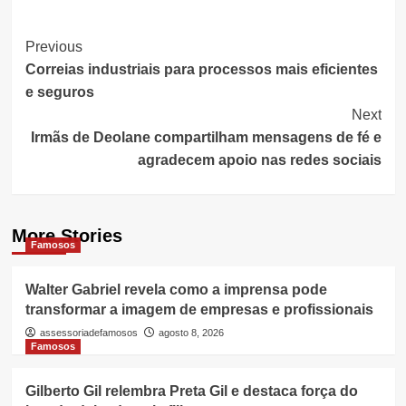
Post
Previous
Correias industriais para processos mais eficientes
Navigation
e seguros
Next
Irmãs de Deolane compartilham mensagens de fé e
agradecem apoio nas redes sociais
More Stories
Famosos
Walter Gabriel revela como a imprensa pode
transformar a imagem de empresas e profissionais
assessoriadefamosos
agosto 8, 2026
Famosos
Gilberto Gil relembra Preta Gil e destaca força do