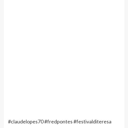
#claudelopes70 #fredpontes #festivalditeresa