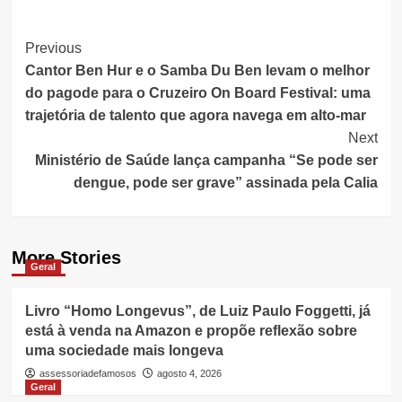
Post
Previous
Cantor Ben Hur e o Samba Du Ben levam o melhor
Navigation
do pagode para o Cruzeiro On Board Festival: uma
trajetória de talento que agora navega em alto-mar
Next
Ministério de Saúde lança campanha “Se pode ser
dengue, pode ser grave” assinada pela Calia
More Stories
Geral
Livro “Homo Longevus”, de Luiz Paulo Foggetti, já
está à venda na Amazon e propõe reflexão sobre
uma sociedade mais longeva
assessoriadefamosos
agosto 4, 2026
Geral