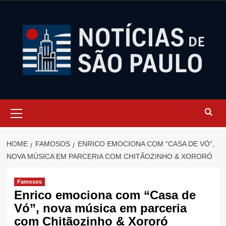
Skip
to
content
Primary
Menu
HOME
FAMOSOS
ENRICO EMOCIONA COM “CASA DE VÓ”,
NOVA MÚSICA EM PARCERIA COM CHITÃOZINHO & XORORÓ
Famosos
Enrico emociona com “Casa de
Vó”, nova música em parceria
com Chitãozinho & Xororó