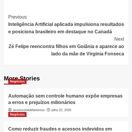
Post
Previous
Inteligência Artificial aplicada impulsiona resultados
Navigation
e posiciona brasileiro em destaque no Canadá
Next
Zé Felipe reencontra filhos em Goiânia e aparece ao
lado da mãe de Virginia Fonseca
More Stories
Negócios
Automação sem controle humano expõe empresas
a erros e prejuízos milionários
assessoriadefamosos
julho 22, 2026
Negócios
Como reduzir fraudes e acessos indevidos em