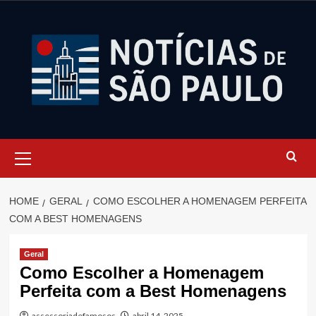
Skip
to
content
Primary
Menu
HOME
GERAL
COMO ESCOLHER A HOMENAGEM PERFEITA
COM A BEST HOMENAGENS
Geral
Como Escolher a Homenagem
Perfeita com a Best Homenagens
assessoriadefamosos
abril 14, 2025