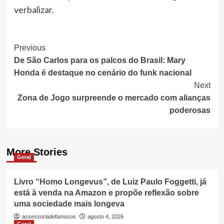
verbalizar.
Post
Previous
De São Carlos para os palcos do Brasil: Mary
Navigation
Honda é destaque no cenário do funk nacional
Next
Zona de Jogo surpreende o mercado com alianças
poderosas
More Stories
Geral
Livro “Homo Longevus”, de Luiz Paulo Foggetti, já
está à venda na Amazon e propõe reflexão sobre
uma sociedade mais longeva
assessoriadefamosos
agosto 4, 2026