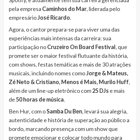
Spotify, e atualmente tem sua carreira gerenciada
pela empresa
Caminhos do Mar
, liderada pelo
empresário
José Ricardo
.
Agora, o cantor prepara-se para viver uma das
experiências mais intensas da carreira: sua
participação no
Cruzeiro On Board Festival
, que
promete ser o maior festival flutuante da história,
com shows, festas temáticas e mais de 30 atrações
musicais, incluindo nomes como
Jorge & Mateus,
Zé Neto & Cristiano, Menos é Mais, Murilo Huff
,
além de um line-up eletrônico com
25 DJs
e mais
de
50 horas de música
.
Ben Hur, com o
Samba Du Ben
, levará sua alegria,
autenticidade e história de superação ao público a
bordo, marcando presença com um show que
promete emocionar e colocar todo mundo para