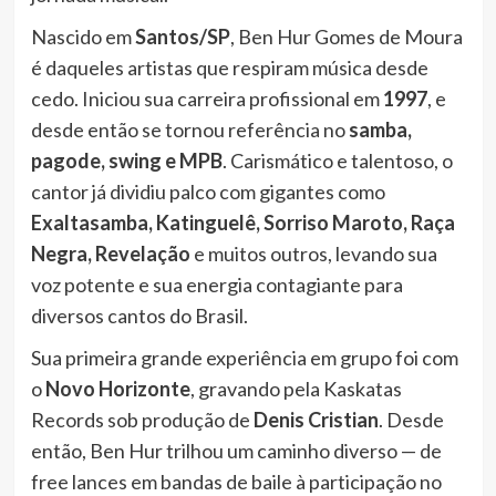
Nascido em
Santos/SP
, Ben Hur Gomes de Moura
é daqueles artistas que respiram música desde
cedo. Iniciou sua carreira profissional em
1997
, e
desde então se tornou referência no
samba,
pagode, swing e MPB
. Carismático e talentoso, o
cantor já dividiu palco com gigantes como
Exaltasamba, Katinguelê, Sorriso Maroto, Raça
Negra, Revelação
e muitos outros, levando sua
voz potente e sua energia contagiante para
diversos cantos do Brasil.
Sua primeira grande experiência em grupo foi com
o
Novo Horizonte
, gravando pela Kaskatas
Records sob produção de
Denis Cristian
. Desde
então, Ben Hur trilhou um caminho diverso — de
free lances em bandas de baile à participação no