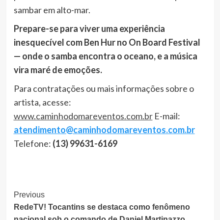
sambar em alto-mar.
Prepare-se para viver uma experiência
inesquecível com Ben Hur no On Board Festival
— onde o samba encontra o oceano, e a música
vira maré de emoções.
Para contratações ou mais informações sobre o
artista, acesse:
www.caminhodomareventos.com.br
E-mail:
atendimento@caminhodomareventos.com.br
Telefone:
(13) 99631-6169
Post
Previous
RedeTV! Tocantins se destaca como fenômeno
Navigation
nacional sob o comando de Daniel Martinazzo