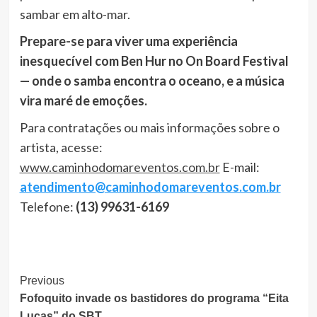
sambar em alto-mar.
Prepare-se para viver uma experiência
inesquecível com Ben Hur no On Board Festival
— onde o samba encontra o oceano, e a música
vira maré de emoções.
Para contratações ou mais informações sobre o
artista, acesse:
www.caminhodomareventos.com.br
E-mail:
atendimento@caminhodomareventos.com.br
Telefone:
(13) 99631-6169
Post
Previous
Fofoquito invade os bastidores do programa “Eita
Navigation
Lucas” do SBT