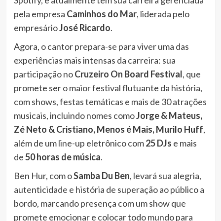
Spotify, e atualmente tem sua carreira gerenciada
pela empresa
Caminhos do Mar
, liderada pelo
empresário
José Ricardo
.
Agora, o cantor prepara-se para viver uma das
experiências mais intensas da carreira: sua
participação no
Cruzeiro On Board Festival
, que
promete ser o maior festival flutuante da história,
com shows, festas temáticas e mais de 30 atrações
musicais, incluindo nomes como
Jorge & Mateus,
Zé Neto & Cristiano, Menos é Mais, Murilo Huff
,
além de um line-up eletrônico com
25 DJs
e mais
de
50 horas de música
.
Ben Hur, com o
Samba Du Ben
, levará sua alegria,
autenticidade e história de superação ao público a
bordo, marcando presença com um show que
promete emocionar e colocar todo mundo para