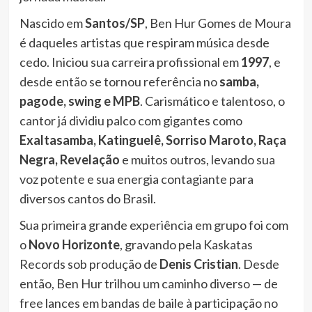
Nascido em
Santos/SP
, Ben Hur Gomes de Moura
é daqueles artistas que respiram música desde
cedo. Iniciou sua carreira profissional em
1997
, e
desde então se tornou referência no
samba,
pagode, swing e MPB
. Carismático e talentoso, o
cantor já dividiu palco com gigantes como
Exaltasamba, Katinguelê, Sorriso Maroto, Raça
Negra, Revelação
e muitos outros, levando sua
voz potente e sua energia contagiante para
diversos cantos do Brasil.
Sua primeira grande experiência em grupo foi com
o
Novo Horizonte
, gravando pela Kaskatas
Records sob produção de
Denis Cristian
. Desde
então, Ben Hur trilhou um caminho diverso — de
free lances em bandas de baile à participação no