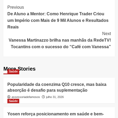
Post
Previous
De Aluno a Mentor: Como Henrique Trader Criou
Navigation
um Império com Mais de 9 Mil Alunos e Resultados
Reais
Next
Vanessa Martinazzo brilha nas manhãs da RedeTV!
Tocantins com o sucesso do “Café com Vanessa”
More Stories
Saúde
Popularidade da coenzima Q10 cresce, mas baixa
absorção é desafio para suplementação
assessoriadefamosos
julho 31, 2026
Saúde
Yosen reforça posicionamento em saúde e bem-