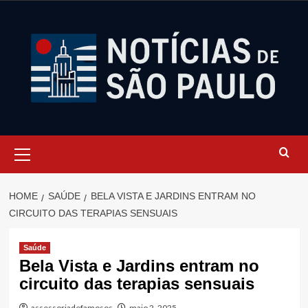
Skip
to
content
Primary
Menu
HOME
SAÚDE
BELA VISTA E JARDINS ENTRAM NO
CIRCUITO DAS TERAPIAS SENSUAIS
Saúde
Bela Vista e Jardins entram no
circuito das terapias sensuais
assessoriadefamosos
maio 2, 2025