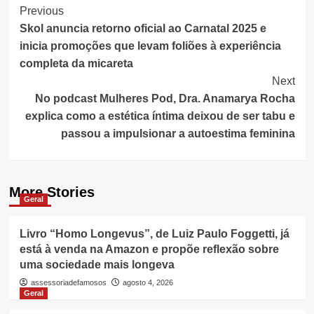
Post
Previous
Skol anuncia retorno oficial ao Carnatal 2025 e
Navigation
inicia promoções que levam foliões à experiência
completa da micareta
Next
No podcast Mulheres Pod, Dra. Anamarya Rocha
explica como a estética íntima deixou de ser tabu e
passou a impulsionar a autoestima feminina
More Stories
Geral
Livro “Homo Longevus”, de Luiz Paulo Foggetti, já
está à venda na Amazon e propõe reflexão sobre
uma sociedade mais longeva
assessoriadefamosos
agosto 4, 2026
Geral