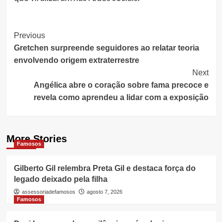
Post
Previous
Gretchen surpreende seguidores ao relatar teoria
Navigation
envolvendo origem extraterrestre
Next
Angélica abre o coração sobre fama precoce e
revela como aprendeu a lidar com a exposição
More Stories
Famosos
Gilberto Gil relembra Preta Gil e destaca força do
legado deixado pela filha
assessoriadefamosos
agosto 7, 2026
Famosos