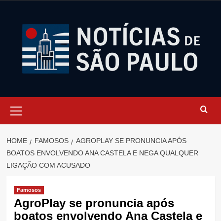
Skip
to
content
Primary
Menu
HOME
FAMOSOS
AGROPLAY SE PRONUNCIA APÓS
BOATOS ENVOLVENDO ANA CASTELA E NEGA QUALQUER
LIGAÇÃO COM ACUSADO
Famosos
AgroPlay se pronuncia após
boatos envolvendo Ana Castela e