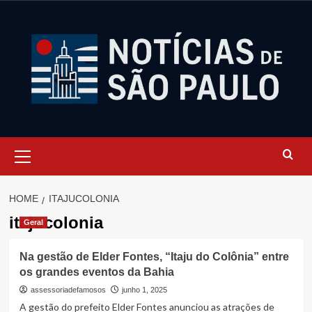
Skip
to
content
Primary
Menu
HOME
ITAJUCOLONIA
itajucolonia
Geral
Na gestão de Elder Fontes, “Itaju do Colônia” entre
os grandes eventos da Bahia
assessoriadefamosos
junho 1, 2025
A gestão do prefeito Elder Fontes anunciou as atrações de