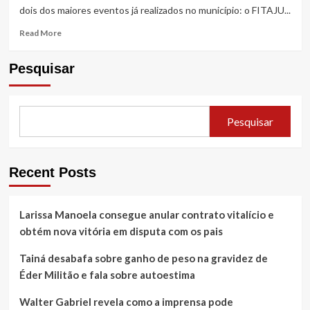
dois dos maiores eventos já realizados no município: o FITAJU...
Read
Read More
more
about
Pesquisar
Na
gestão
de
Elder
Pesquisar
Fontes,
“Itaju
do
Colônia”
Recent Posts
entre
os
grandes
Larissa Manoela consegue anular contrato vitalício e
eventos
da
obtém nova vitória em disputa com os pais
Bahia
Tainá desabafa sobre ganho de peso na gravidez de
Éder Militão e fala sobre autoestima
Walter Gabriel revela como a imprensa pode